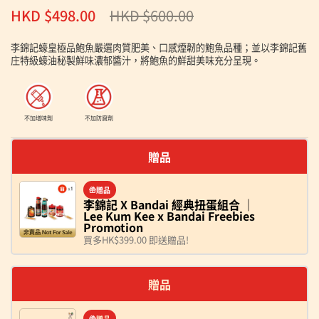
正常價格
HKD $498.00
售價
HKD $600.00
李錦記蠔皇極品鮑魚嚴選肉質肥美、口感煙韌的鮑魚品種；並以李錦記舊
庄特級蠔油秘製鮮味濃郁醬汁，將鮑魚的鮮甜美味充分呈現。
不加增味劑
不加防腐劑
贈品
贈品
李錦記 X Bandai 經典扭蛋組合 ｜
Lee Kum Kee x Bandai Freebies
Promotion
買多HK$399.00 即送贈品!
贈品
贈品