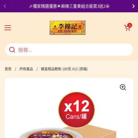
跳至內容
🎉獨家精選優惠🌟麻辣三重奏組合裝買3送2🤩
上一步
下
開啟購物車
0
開啟選單
首頁
/
所有產品
/
蠔皇極品鮑魚 180克 X12 (原箱)